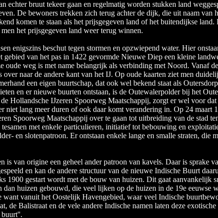
 kan echter bruut tekeer gaan en regelmatig worden stukken land wegge
geven. De bewoners trekken zich terug achter de dijk, die uit naam van he
end komen te staan als het prijsgegeven land of het buitendijkse land.
l men het prijsgegeven land weer terug winnen.
sen enigszins beschut tegen stormen en opzwiepend water. Hier onsta
 gebied van het pas in 1422 gevormde Nieuwe Diep een kleine landweg
eze oude weg is met name belangrijk als verbinding met Noord. Vanaf 
s over naar de andere kant van het IJ. Op oude kaarten ziet men duidel
amerhand een eigen buurtschap, dat ook wel bekend staat als Outersdor
ieten en er nieuwe buurten ontstaan, is de Outewalerpolder bij het Oute
e Hollandsche IJzeren Spoorweg Maatschappij, zorgt er wel voor dat 
hter niet lang meer duren of ook daar komt verandering in. Op 24 maa
en Spoorweg Maatschappij over te gaan tot uitbreiding van de stad t
al tesamen met enkele particulieren, initiatief tot bebouwing en exploit
older- en slotenpatroon. Er ontstaan enkele lange en smalle straten, di
s van origine een geheel ander patroon van kavels. Daar is sprake va
espeeld en kan de andere structuur van de nieuwe Indische Buurt daarui
s 1900 gestart wordt met de bouw van huizen. Dit gaat aanvankelijk 
dan huizen gebouwd, die veel lijken op de huizen in de 19e eeuwse wi
ze want vanuit het Oostelijk Havengebied, waar veel Indische buurtbew
aat, de Balistraat en de vele andere Indische namen laten deze exotisch
buurt''.