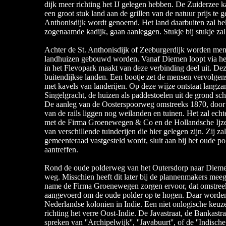
dijk meer richting het IJ gelegen hebben. De Zuiderzee
een groot stuk land aan de grillen van de natuur prijs te 
Anthonisdijk wordt genoemd. Het land daarbuiten zal bek
zogenaamde kadijk, gaan aanleggen. Stukje bij stukje za
Achter de St. Anthonisdijk of Zeeburgerdijk worden men
landhuizen gebouwd worden. Vanaf Diemen loopt via het
in het Flevopark maakt van deze verbinding deel uit. D
buitendijkse landen. Een bootje zet de mensen vervolgen
met kavels van landerijen. Op deze wijze ontstaat langz
Singelgracht, de huizen als paddestoelen uit de grond sch
De aanleg van de Oosterspoorweg omstreeks 1870, door d
van de rails liggen nog weilanden en tuinen. Het zal ec
met de Firma Groenewegen & Co en de Hollandsche Ijzer
van verschillende tuinderijen die hier gelegen zijn. Zij z
gemeenteraad vastgesteld wordt, sluit aan bij het oude p
aantreffen.
Rond de oude polderweg van het Outersdorp naar Diemen i
weg. Misschien heeft dit later bij de plannenmakers meeg
name de Firma Groenewegen zorgen ervoor, dat omstreek
aangevoerd om de oude polder op te hogen. Daar worden 
Nederlandse kolonien in Indie. Een niet onlogische keu
richting het verre Oost-Indie. De Javastraat, de Bankastr
spreken van ''Archipelwijk'', ''Javabuurt'', of de ''Indische 