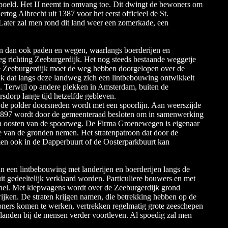
spoeld. Het IJ neemt in omvang toe. Dit dwingt de bewoners om
rtog Albrecht uit 1387 voor het eerst officieel de St.
 Later zal men rond dit land weer een zomerkade, een
an dan ook paden en wegen, waarlangs boerderijen en
 richting Zeeburgerdijk. Het nog steeds bestaande weggetje
de Zeeburgerdijk moet de weg hebben doorgelopen over de
ijk dat langs deze landweg zich een lintbebouwing ontwikkelt
p. Terwijl op andere plekken in Amsterdam, buiten de
rsdorp lange tijd hetzelfde gebleven.
de polder doorsneden wordt met een spoorlijn. Aan weerszijde
rt 1897 wordt door de gemeenteraad besloten om in samenwerking
en oosten van de spoorweg. De Firma Groenewegen is eigenaar
atie van de gronden nemen. Het stratenpatroon dat door de
e men ook in de Dapperbuurt of de Oosterparkbuurt kan
n een lintbebouwing met landerijen en boerderijen langs de
t gedeeltelijk verklaard worden. Particuliere bouwers en met
snel. Met kiepwagens wordt over de Zeeburgerdijk grond
jken. De straten krijgen namen, die betrekking hebben op de
oners komen te werken, vertrekken regelmatig grote zeeschepen
e landen bij de mensen verder voortleven. Al spoedig zal men